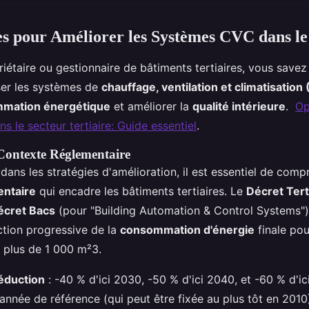
es pour Améliorer les Systèmes CVC dans le
riétaire ou gestionnaire de bâtiments tertiaires, vous savez
ser les systèmes de
chauffage, ventilation et climatisation
mation énergétique
et améliorer la
qualité intérieure
.
Op
 le secteur tertiaire: Guide essentiel
.
Contexte Réglementaire
dans les stratégies d'amélioration, il est essentiel de comp
entaire
qui encadre les bâtiments tertiaires. Le
Décret Tert
écret Bacs
(pour "Building Automation & Control Systems")
ction progressive de la
consommation d'énergie
finale pou
e plus de 1 000 m²3.
réduction
: -40 % d'ici 2030, -50 % d'ici 2040, et -60 % d'i
année de référence (qui peut être fixée au plus tôt en 2010