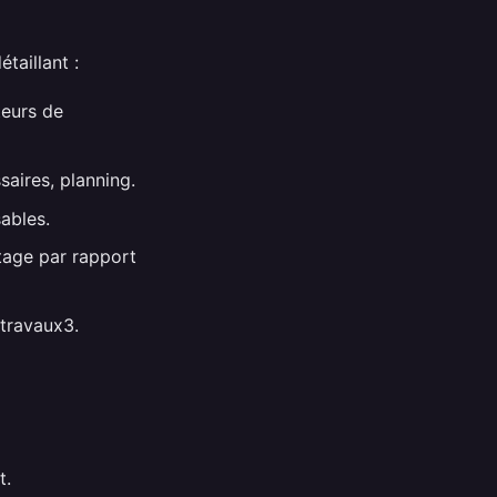
étaillant :
teurs de
saires, planning.
ables.
tage par rapport
 travaux3.
t.