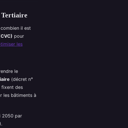
 Tertiaire
 combien il est
 (CVC)
pour
timiser les
rendre le
iaire
(décret n°
 fixent des
r les bâtiments à
ci 2050 par
).