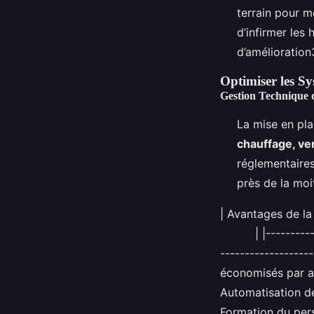
terrain pour m
d’infirmer les
d’amélioration
Optimiser les S
Gestion Technique
La mise en pl
chauffage, ven
réglementaires
près de la moi
| Avantag
| |---------------
-----------------
économisés par an
Automatisation d
Formation du per