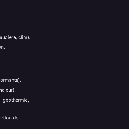
udière, clim).
on.
formants).
aleur).
e, géothermie,
uction de