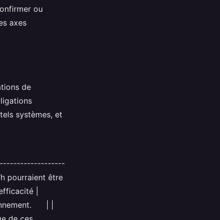
confirmer ou
les axes
ations de
ligations
tels systèmes, et
 en Œuvre
------------------
h pourraient être
fficacité |
ionnement. | |
ge de ces