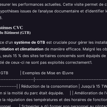
esurer les performances actuelles. Cette visite permet de 
 hypothèses issues de l’analyse documentaire et d’identifier 
3.
ystèmes CVC
 du Bâtiment (GTB)
ace d'un
système de GTB
est cruciale pour gérer les install
tilation et climatisation
de manière efficace. Malgré les ob
, seuls 15 % des sites tertiaires concernés sont équipés de 
tié de ceux-ci ne sont pas exploités correctement1.
es de la GTB | Exemples de Mise
---------------|--------------------------------------------
------------| | Réduction de la consommation | Jusqu'à 15 TW
 si la moitié du parc était équipée. | | Amélioration de l'e
e la régulation des températures et des horaires de fonct
sonnel | Schneider a dû former son personnel au pilota