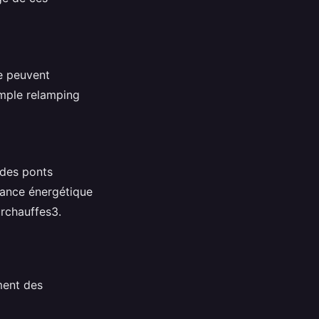
ce peuvent
imple relamping
t des ponts
mance énergétique
urchauffes3.
ment des