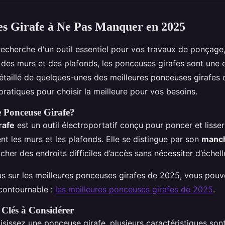
es Girafe à Ne Pas Manquer en 2025
 recherche d'un outil essentiel pour vos travaux de ponçage
 des murs et des plafonds, les ponceuses girafes sont une 
étaillé de quelques-unes des meilleures ponceuses girafes 
pratiques pour choisir la meilleure pour vos besoins.
e Ponceuse Girafe?
rafe
est un outil électroportatif conçu pour poncer et lisser
t les murs et les plafonds. Elle se distingue par son
manch
her des endroits difficiles d’accès sans nécessiter d’échell
us sur les meilleures ponceuses girafes de 2025, vous pouv
ncontournable :
les meilleures ponceuses girafes de 2025
.
 Clés à Considérer
sissez une ponceuse girafe, plusieurs caractéristiques sont