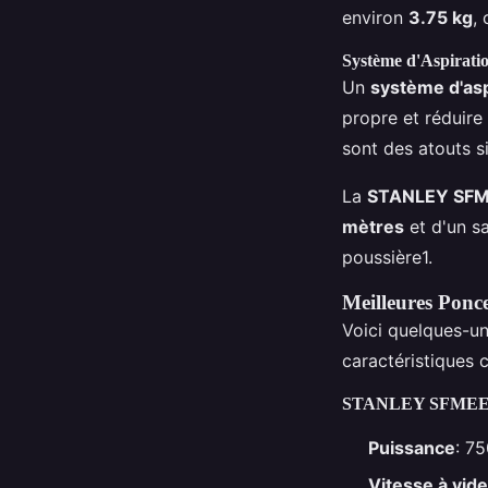
environ
3.75 kg
,
Système d'Aspirati
Un
système d'asp
propre et réduire 
sont des atouts si
La
STANLEY SF
mètres
et d'un sa
poussière1.
Meilleures Ponc
Voici quelques-un
caractéristiques c
STANLEY SFMEE
Puissance
: 7
Vitesse à vide