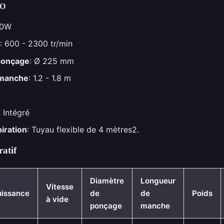
TO
50W
: 600 - 2300 tr/min
ponçage
: Ø 225 mm
 manche
: 1.2 - 1.8 m
: Intégré
iration
: Tuyau flexible de 4 mètres2.
atif
Diamètre
Longueur
Vitesse
uissance
de
de
Poids
à vide
ponçage
manche