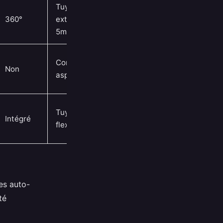
Tuyau
360°
extensible
5m
Compatible
Non
aspirateur
Tuyau
Intégré
flexible 4m
es auto-
té