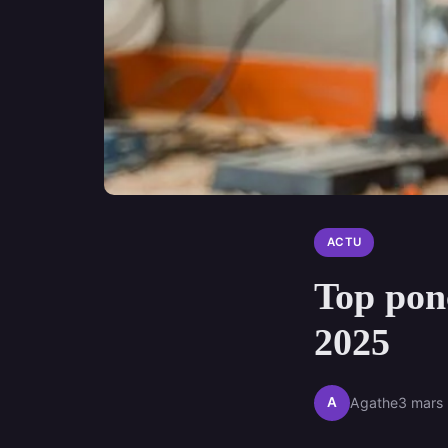
ACTU
Top pon
2025
A
Agathe
3 mars