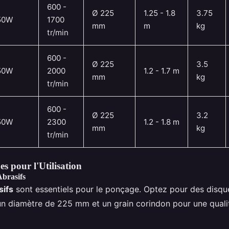
600 -
Ø 225
1.25 - 1.8
3.75
50W
1700
mm
m
kg
tr/min
600 -
Ø 225
3.5
50W
2000
1.2 - 1.7 m
mm
kg
tr/min
600 -
Ø 225
3.2
50W
2300
1.2 - 1.8 m
mm
kg
tr/min
es pour l'Utilisation
Abrasifs
sifs
sont essentiels pour le ponçage. Optez pour des disqu
un diamètre de 225 mm et un grain corindon pour une quali