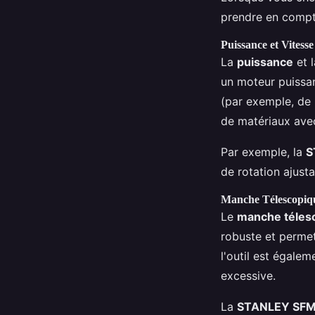
prendre en compte
Puissance et Vitesse
La
puissance
et 
un moteur puissan
(par exemple, de 
de matériaux avec
Par exemple, la
S
de rotation ajust
Manche Télescopiqu
Le
manche téles
robuste et permet
l'outil est égalem
excessive.
La
STANLEY SF