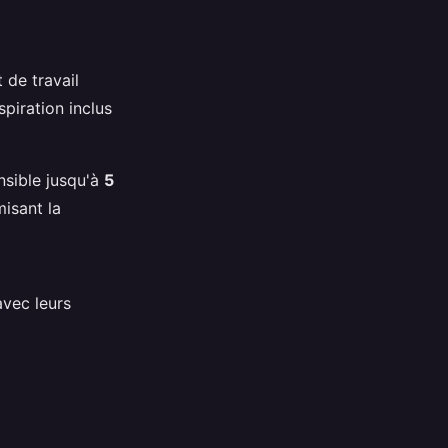
 de travail
spiration inclus
nsible jusqu'à
5
misant la
avec leurs