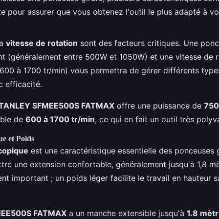
 pour assurer que vous obtenez l'outil le plus adapté à vo
la
vitesse de rotation
sont des facteurs critiques. Une pon
t (généralement entre 500W et 1050W) et une vitesse de r
600 à 1700 tr/min) vous permettra de gérer différents type
 efficacité.
TANLEY SFMEE500S FATMAX
offre une puissance de
75
able de
600 à 1700 tr/min
, ce qui en fait un outil très polyv
e et Poids
copique
est une caractéristique essentielle des ponceuses gi
tre une extension confortable, généralement jusqu'à 1,8 m
ent important ; un poids léger facilite le travail en hauteur 
MEE500S FATMAX
a un manche extensible jusqu'à
1.8 mèt