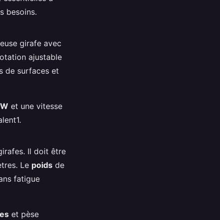
s besoins.
ceuse girafe avec
otation ajustable
s de surfaces et
0W
et une vitesse
alent1.
rafes. Il doit être
ètres. Le
poids
de
sans fatigue
res
et pèse