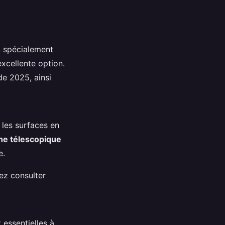
, spécialement
excellente option.
de 2025, ainsi
 les surfaces en
e télescopique
e.
ez consulter
 essentielles à